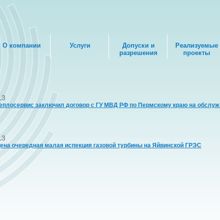
О компании
Услуги
Допуски и
Реализуемые
разрешения
проекты
13
еплосервис заключил договор с ГУ МВД РФ по Пермскому краю на обслуж
13
ена очередная малая испекция газовой турбины на Яйвинской ГРЭС