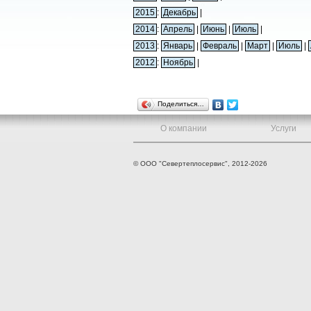
2015
:
Декабрь
|
2014
:
Апрель
|
Июнь
|
Июль
|
2013
:
Январь
|
Февраль
|
Март
|
Июль
|
2012
:
Ноябрь
|
Поделиться…
О компании
Услуги
© ООО "Севертеплосервис", 2012-2026