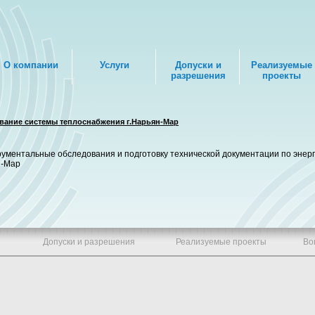
О компании
Услуги
Допуски и
Реализуемые
разрешения
проекты
вание системы теплоснабжения г.Нарьян-Мар
ментальные обследования и подготовку технической документации по энерг
н-Мар
Допуски и разрешения
Реализуемые проекты
Во